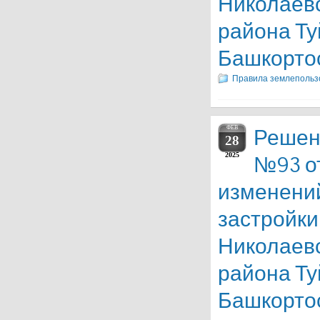
Николаевс
района Ту
Башкорто
Правила землепольз
ФЕВ
Решен
28
2025
№93 от
изменений
застройки
Николаевс
района Ту
Башкорто