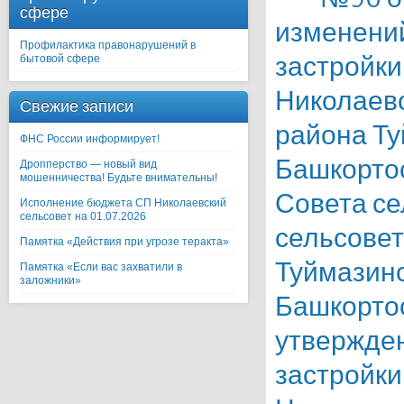
сфере
изменений
Профилактика правонарушений в
застройки
бытовой сфере
Николаевс
Свежие записи
района Ту
ФНС России информирует!
Башкорто
Дропперство — новый вид
мошенничества! Будьте внимательны!
Совета се
Исполнение бюджета СП Николаевский
сельсовет на 01.07.2026
сельсовет
Памятка «Действия при угрозе теракта»
Туймазинс
Памятка «Если вас захватили в
заложники»
Башкортос
утвержде
застройки