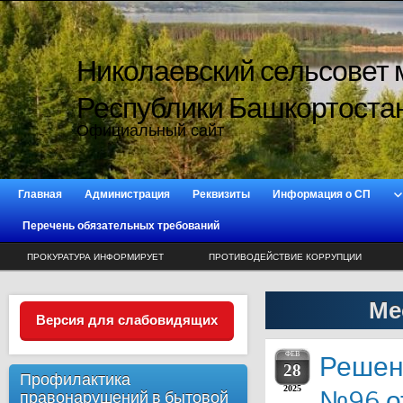
Николаевский сельсовет 
Республики Башкортоста
Официальный сайт
Главная
Администрация
Реквизиты
Информация о СП
Перечень обязательных требований
ПРОКУРАТУРА ИНФОРМИРУЕТ
ПРОТИВОДЕЙСТВИЕ КОРРУПЦИИ
Ме
Версия для слабовидящих
ФЕВ
Решен
28
Профилактика
2025
№96 от
правонарушений в бытовой