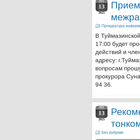
ФЕВ
Прием
13
2025
межра
Прокуратура информ
В Туймазинской
17:00 будет пр
действий и чле
адресу: г.Туйм
вопросам прош
прокурора Суна
94 36.
ФЕВ
Реком
13
2025
тонко
Без рубрики