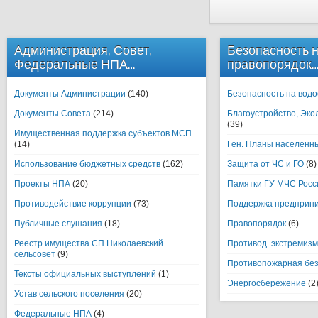
Администрация, Совет,
Безопасность 
Федеральные НПА…
правопорядок…
Документы Администрации
(140)
Безопасность на вод
Документы Совета
(214)
Благоустройство, Эко
(39)
Имущественная поддержка субъектов МСП
(14)
Ген. Планы населенн
Использование бюджетных средств
(162)
Защита от ЧС и ГО
(8)
Проекты НПА
(20)
Памятки ГУ МЧС Росс
Противодействие коррупции
(73)
Поддержка предприн
Публичные слушания
(18)
Правопорядок
(6)
Реестр имущества СП Николаевский
Противод. экстремизм
сельсовет
(9)
Противопожарная без
Тексты официальных выступлений
(1)
Энергосбережение
(2
Устав сельского поселения
(20)
Федеральные НПА
(4)