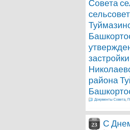
Совета се
сельсовет
Туймазинс
Башкортос
утвержде
застройки
Николаевс
района Ту
Башкорто
Документы Совета
П
,
ФЕВ
С Дне
23