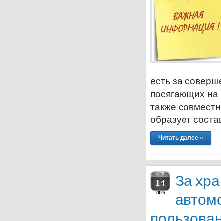
есть за соверш
посягающих на 
также совместн
образует соста
Читать далее »
ФЕВ
За хр
14
2025
автом
пользован